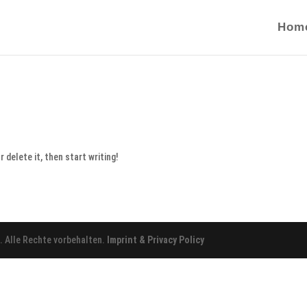
Hom
 delete it, then start writing!
a
. Alle Rechte vorbehalten.
Imprint & Privacy Policy