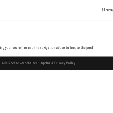
Hom
ing your search, or use the navigation above to locate the post.
a
. Alle Rechte vorbehalten.
Imprint & Privacy Policy